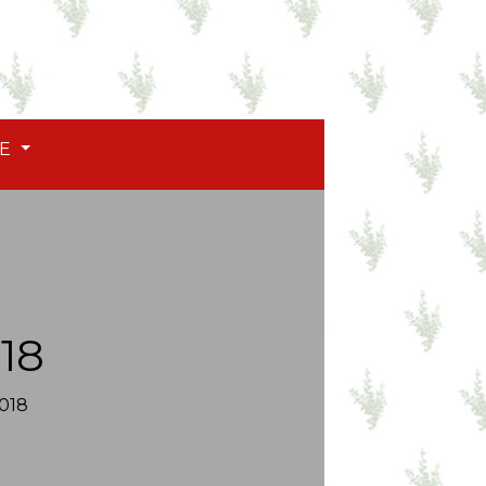
TE
18
018